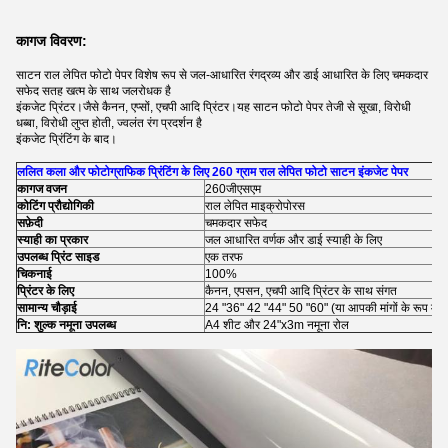
कागज विवरण:
साटन राल लेपित फोटो पेपर विशेष रूप से जल-आधारित रंगद्रव्य और डाई आधारित के लिए चमकदार
सफेद सतह खत्म के साथ जलरोधक है
इंकजेट प्रिंटर।जैसे कैनन, एप्सों, एचपी आदि प्रिंटर।यह साटन फोटो पेपर तेजी से सूखा, विरोधी
धब्बा, विरोधी लुप्त होती, ज्वलंत रंग प्रदर्शन है
इंकजेट प्रिंटिंग के बाद।
ललित कला और फोटोग्राफिक प्रिंटिंग के लिए 260 ग्राम राल लेपित फोटो साटन इंकजेट पेपर
कागज वजन
260जीएसएम
कोटिंग प्रौद्योगिकी
राल लेपित माइक्रोपोरस
सफ़ेदी
चमकदार सफेद
स्याही का प्रकार
जल आधारित वर्णक और डाई स्याही के लिए
उपलब्ध प्रिंट साइड
एक तरफ
चिकनाई
100%
प्रिंटर के लिए
कैनन, एपसन, एचपी आदि प्रिंटर के साथ संगत
सामान्य चौड़ाई
24 "36" 42 "44" 50 "60" (या आपकी मांगों के रूप में)
नि: शुल्क नमूना उपलब्ध
A4 शीट और 24"x3m नमूना रोल