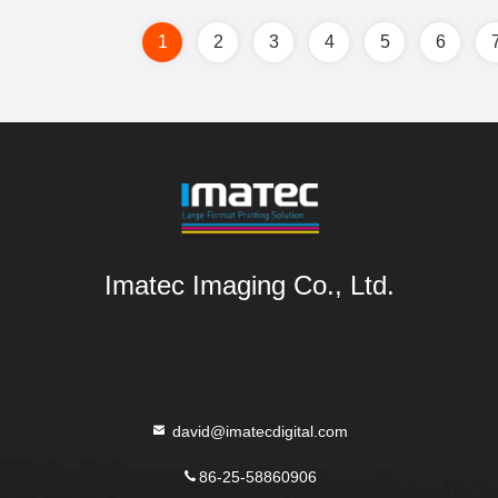
1
2
3
4
5
6
Imatec Imaging Co., Ltd.
david@imatecdigital.com
86-25-58860906