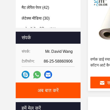
मैट लेपित पेपर
(42)
लेटेक्स मीडिया
(30)
इको सॉल्वेंट मीडिया
(61)
संपर्क
इंकजेट मीडिया आपूर्तियाँ
(34)
इको सॉल्वेंट इंक
(5)
संपर्क:
Mr. David Wang
वर्णक डाई स्या
टेलीफोन:
86-25-58860906
उच्च बनाने की क्रिया प्रिंटर इंक
(8)
कॉटन आर्ट क
वाइड फॉर्मेट इंक
(31)
सर
अब बात करें
हमें मेल करें