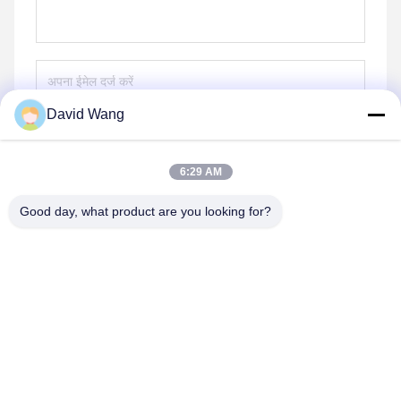
David Wang
भेजना
6:29 AM
Good day, what product are you looking for?
Imatec Imaging Co., Ltd.
david@imatecdigital.com
86-25-58860906