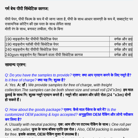
गर्म बेच पीपी सिंथेटिक कागज:
पीपी पेपर, पीपी फिल्म के रूप में भी जाना जाता है, पीपी के साथ आधार सामग्री के रूप में, सब्सट्रेट पर
रासायनिक कोटिंग की एक परत के साथ लेपित सतह
मोती रंग के साथ, बनावट लचीला, गोंद के बिना
190 माइक्रोन मैट पीपीपी सिंथेटिक पेपर
वर्णक और डाई स्य
190 माइक्रोन ग्लॉसी पीपी सिंथेटिक पेपर
वर्णक और डाई स्य
240 माइक्रोन मैट पीपीपी सिंथेटिक पेपर
वर्णक और डाई स्य
240gsm माइक्रोन मैट चिपकने वाला पीपी सिंथेटिक कागज
वर्णक और डाई स्य
सामान्य प्रश्न:
Q: Do you have the samples to provide?
प्रश्न: क्या आप प्रदान करने के लिए नमूने है?
Is it free of charge?
क्या यह नि: शुल्क है?
A: Yes.
A: हाँ।
We provide samples for free of charge, with freight
collection.The samples can be both sheet size and small roll (24"x3m).
हम माल
ढुलाई के साथ नि: शुल्क नमूने प्रदान करते हैं। नमूने शीट आकार और छोटे रोल (24 "x3m) दोनों
हो सकते हैं।
Q: How about the goods package?
प्रश्न: कैसे माल पैकेज के बारे में?
Is the
customized OEM packing & logo accepted?
अनुकूलित OEM पैकिंग और लोगो स्वीकार
कर लिया है?
A: Usually with neutral packing.
एक: आम तौर पर तटस्थ पैकिंग के साथ।
One roll per
box, with pallet.
फूस के साथ बॉक्स प्रति एक रोल।
Also, OEM packing is available
for free.
इसके अलावा, OEM पैकिंग मुफ्त में उपलब्ध है।