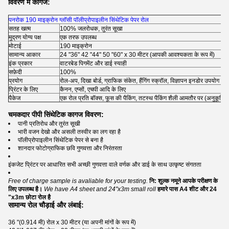
विवरण में कागज:
पनरोक 190 माइक्रोन ग्लॉसी पॉलीप्रोपाइलीन सिंथेटिक पेपर रोल
सतह खत्म
100% जलरोधक, तुरंत सूखा
मुद्रण योग्य पक्ष
एक तरफ उपलब्ध
मोटाई
190 माइक्रोन
सामान्य आकार
24 "36" 42 "44" 50 "60" x 30 मीटर (आपकी आवश्यकता के रूप में)
इंक प्रकार
वाटरबेड पिगमेंट और डाई स्याही
सफ़ेदी
100%
प्रयोग
रोल-अप, दिखा बोर्ड, ग्राफिक संकेत, हैंगिंग स्क्रॉल, विज्ञापन इनडोर उपयोग के 
प्रिंटर के लिए
कैनन, एप्सों, एचपी आदि के लिए
पैकेज
एक रोल प्रति बॉक्स, फूस की पैकिंग, तटस्थ पैकिंग शैली आमतौर पर (अनुकूलित
चमकदार पीपी सिंथेटिक कागज विवरण:
पानी प्रतिरोध और तुरंत सूखी
भारी वजन देखो और असली तस्वीर का लग रहा है
पॉलीप्रोपाइलीन सिंथेटिक पेपर से बना है
शानदार फोटोग्राफिक छवि गुणवत्ता और निरंतरता
इंकजेट प्रिंटर पर आधारित सभी अच्छी गुणवत्ता वाले वर्णक और डाई के साथ उत्कृष्ट संगतता
Free of charge sample is avaliable for your testing.
नि: शुल्क नमूने आपके परीक्षण के
लिए उपलब्ध है।
We have A4 sheet and 24"x3m small roll
हमारे पास A4 शीट और 24
"x3m छोटा रोल है
सामान्य रोल चौड़ाई और लंबाई:
36 "(0.914 मी) रोल x 30 मीटर (या अपनी मांगों के रूप में)