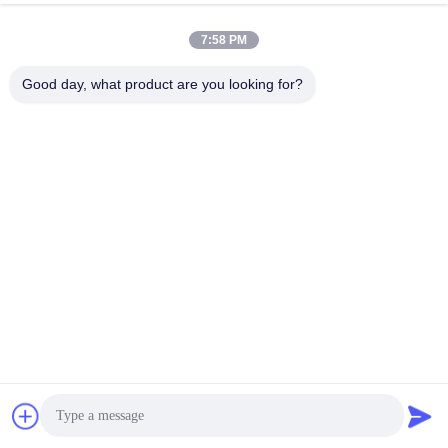
Paper Roll
सर्वोत्तम मूल्य प्राप्त करें
सर्वोत्तम मूल्य प्राप्त करें
7:58 PM
Good day, what product are you looking for?
Imatec Imaging Co., Ltd.
david@imatecdigital.com
86-25-58860906
#19 ज़िंगहुओ रोड, हाई-टेक डेवलपमेंट ज़ोन, नानजिंग, चीन, 210032
चीन अच्छी गुणवत्ता इंकजेट कॉटन कैनवास देने वाला। कॉपीराइट © 2016-
2026 Imatec Imaging Co., Ltd. . सर्वाधिकार सुरक्षित।