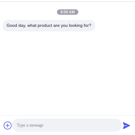
अनुकूल
Printing Ink
सर्वोत्तम मूल्य प्राप्त करें
सर्वोत्तम मूल्य प्राप्त करें
8:50 AM
Good day, what product are you looking for?
Imatec Imaging Co., Ltd.
david@imatecdigital.com
86-25-58860906
#19 ज़िंगहुओ रोड, हाई-टेक डेवलपमेंट ज़ोन, नानजिंग, चीन, 210032
चीन अच्छी गुणवत्ता इंकजेट कॉटन कैनवास देने वाला। कॉपीराइट © 2016-
2026 Imatec Imaging Co., Ltd. . सर्वाधिकार सुरक्षित।